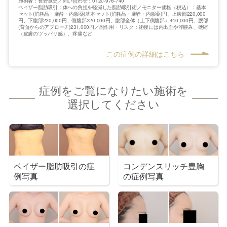
施術者：長野寛史／問い合わせ：0120-976-740
ベイザー脂肪吸引：体への負担を軽減した脂肪吸引術／モニター価格（税込）：基本
セット(消耗品・麻酔・内服薬)基本セット(消耗品・麻酔・内服薬)円、上腹部220,000
円、下腹部220,000円、側腹部220,000円、腹部全体（上下側腹部）440,000円、腰部
(背面からのアプローチ)231,000円／副作用・リスク：術後には内出血や浮腫み、硬縮
（皮膚のツッパリ感）、疼痛など
この症例の詳細はこちら
症例をご覧になりたい施術を
選択してください
ベイザー脂肪吸引の症
コンデンスリッチ豊胸
例写真
の症例写真