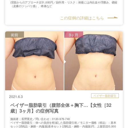
(背面からのアプローチ)231,000円／副作用・リスク：術後には内出血や浮腫み、硬縮
（皮膚のツッパリ感）、疼痛など
この症例の詳細はこちら
術前
3ヶ月
ベイザー脂肪吸引
2021.6.3
ベイザー脂肪吸引（腹部全体＋胸下…【女性［32
歳］3ヶ月】の症例写真
施術者：長野寛史／問い合わせ：0120-976-740
ベイザー脂肪吸引：体への負担を軽減した脂肪吸引術／モニター価格（税込）：基本
セット(消耗品・麻酔・内服薬)基本セット(消耗品・麻酔・内服薬)円、上腹部220,000