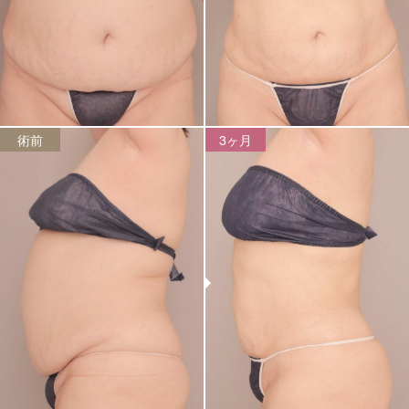
術前
3ヶ月