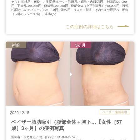
セット(消耗品・麻酔・内服薬)基本セット(消耗品・麻酔・内服薬)円、上腹部220,000
円、下腹部220,000円、側腹部220,000円、腹部全体（上下側腹部）440,000円、腰部
(背面からのアプローチ)231,000円／副作用・リスク：術後には内出血や浮腫み、硬縮
（皮膚のツッパリ感）、疼痛など
この症例の詳細はこちら
術前
3ヶ月
ベイザー脂肪吸引
2020.12.15
ベイザー脂肪吸引（腹部全体＋胸下…【女性［57
歳］3ヶ月】の症例写真
施術者：長野寛史／問い合わせ：0120-976-740