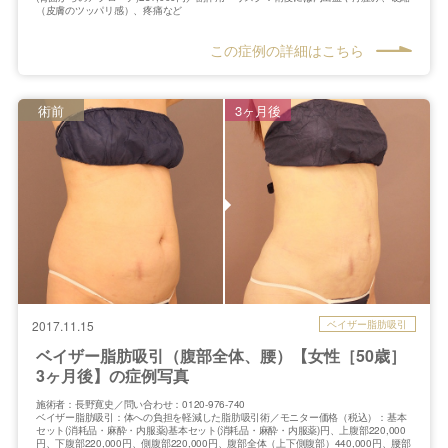
（皮膚のツッパリ感）、疼痛など
この症例の詳細はこちら
術前
3ヶ月後
ベイザー脂肪吸引
2017.11.15
ベイザー脂肪吸引（腹部全体、腰）【女性［50歳］
3ヶ月後】の症例写真
施術者：長野寛史／問い合わせ：0120-976-740
ベイザー脂肪吸引：体への負担を軽減した脂肪吸引術／モニター価格（税込）：基本
セット(消耗品・麻酔・内服薬)基本セット(消耗品・麻酔・内服薬)円、上腹部220,000
円、下腹部220,000円、側腹部220,000円、腹部全体（上下側腹部）440,000円、腰部