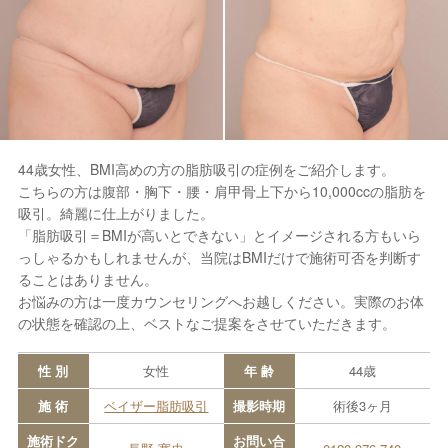
44歳女性、BMI高めの方の脂肪吸引の症例をご紹介します。
こちらの方は腹部・胸下・腰・肩甲骨上下から10,000ccの脂肪を
吸引。綺麗に仕上がりました。
「脂肪吸引＝BMIが高いとできない」とイメージされる方もいら
っしゃるかもしれませんが、当院はBMIだけで施術可否を判断す
ることはありません。
お悩みの方は一度カウンセリングへお越しください。実際のお体
の状態を確認の上、ベストなご提案をさせていただきます。
性 別
女性
年 齢
44歳
施 術
ベイザー脂肪吸引
撮影時期
術後3ヶ月
施術ドク
お問い合