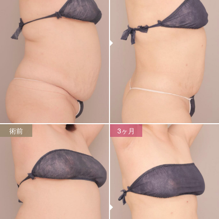
術前
3ヶ月