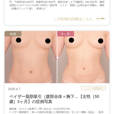
円、下腹部220,000円、側腹部220,000円、腹部全体（上下側腹部）440,000円、腰部
(背面からのアプローチ)231,000円／副作用・リスク：術後には内出血や浮腫み、硬縮
（皮膚のツッパリ感）、疼痛など
この症例の詳細はこちら
術前
3ヶ月
ベイザー脂肪吸引
2025.4.7
ベイザー脂肪吸引（腹部全体＋胸下…【女性［50
歳］3ヶ月】の症例写真
施術者：ボァイエ真希子／問い合わせ：0120-976-740
ベイザー脂肪吸引：体への負担を軽減した脂肪吸引術／モニター価格（税込）：基本