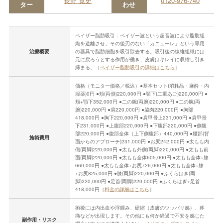
長野 寛史
0120-976-740
ター
わせ
ベイザー脂肪吸引：ベイザー波という超音波により脂肪組
織を遊離させ、その後刃のない「カニューレ」という専用
治療概要
の器具で脂肪細胞を吸引除去する。吸引後の線維組織には
元に戻ろうとする作用が働き、皮膚はキレイに収縮し引き
締まる。［
ベイザー脂肪吸引の詳細はこちら
］
価格（モニター価格／税込）●基本セット(消耗品・麻酔・内
服薬)0円 ●頬(両側)220,000円 ●顎下(二重あご)220,000円 ●
頬+顎下352,000円 ●二の腕(両腕)220,000円 ●二の腕(両
腕)220,000円 ●肩220,000円 ●脇肉220,000円 ●胸部
418,000円 ●胸下220,000円 ●肩甲骨上231,000円 ●肩甲骨
下231,000円 ●上腹部220,000円 ●下腹部220,000円 ●側腹
部220,000円 ●腹部全体（上下側腹部）440,000円 ●腰部(背
施術費用
面からのアプローチ)231,000円 ●お尻242,000円 ●太もも内
側(両脚)220,000円 ●太もも外側(両脚)220,000円 ●太もも前
面(両脚)220,000円 ●太もも全体605,000円 ●太もも全体+膝
660,000円 ●太もも全体+お尻726,000円 ●太もも全体+膝
+お尻825,000円 ●膝(両脚)220,000円 ●ふくらはぎ(両
脚)220,000円 ●足首(両脚)220,000円 ●ふくらはぎ+足首
418,000円［
料金の詳細はこちら
］
術後には内出血や浮腫み、硬縮（皮膚のツッパリ感）、疼
痛などが出現します。その他にも何か経過で不安を感じた
副作用・リスク