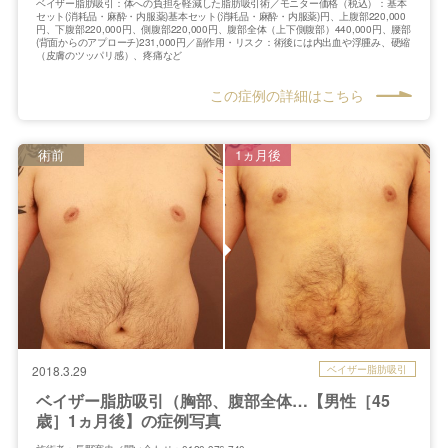
ベイザー脂肪吸引：体への負担を軽減した脂肪吸引術／モニター価格（税込）：基本
セット(消耗品・麻酔・内服薬)基本セット(消耗品・麻酔・内服薬)円、上腹部220,000
円、下腹部220,000円、側腹部220,000円、腹部全体（上下側腹部）440,000円、腰部
(背面からのアプローチ)231,000円／副作用・リスク：術後には内出血や浮腫み、硬縮
（皮膚のツッパリ感）、疼痛など
この症例の詳細はこちら
術前
1ヵ月後
ベイザー脂肪吸引
2018.3.29
ベイザー脂肪吸引（胸部、腹部全体…【男性［45
歳］1ヵ月後】の症例写真