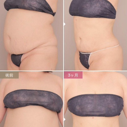
術前
3ヶ月